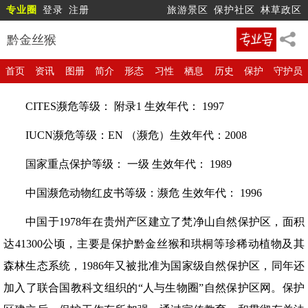
专业圈
登录
注册
旅游景区
保护社区
林草政区
黔金丝猴
首页
资讯
图册
简介
形态
习性
栖息
历史
保护
守护员
CITES濒危等级： 附录1 生效年代： 1997
IUCN濒危等级：EN （濒危）生效年代：2008
国家重点保护等级： 一级 生效年代： 1989
中国濒危动物红皮书等级：濒危 生效年代： 1996
中国于1978年在贵州产区建立了梵净山自然保护区，面积
达41300公顷，主要是保护黔金丝猴和珙桐等珍稀动植物及其
森林生态系统，1986年又被批准为国家级自然保护区，同年还
加入了联合国教科文组织的“人与生物圈”自然保护区网。保护