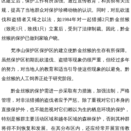
区建立后，保护工作有所加强。通过宣传教育，和贯彻有关法
规，提高了当地群众对保护珍稀动物的认识。同时，对乱砍滥
伐和盗猎者又绳之以法，如1984年对一起猎捕2只黔金丝猴
（致死1只，致残1只）立案后，受到了法律制裁。因此，黔金
丝猴的保护已做到家喻户晓。
梵净山保护区保护区的建立使黔金丝猴的生存有所保障。
虽然保护区初期乱砍滥伐、盗猎等现象仍很严重，但经过多年
的努力，对当地人的教育和适当引导使这些现象的以避免。黔
金丝猴的人工饲养正处于研究阶段。
黔金丝猴的保护需进一步采取有力措施，加强法制，严格
管理，对非法猎捕的盗伐者应予严惩。除了重视对它们本身的
直接保护外，也不能忽视对它们赖以为生的栖息环境的保护，
特别是猴群主要活动区域和越冬区域的森林保护，否则其种群
将得不到恢复和发展。在其分布区内，还应经常开展宣传教