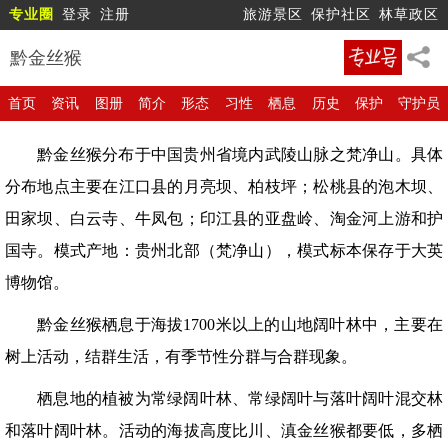
专业圈
登录
注册
旅游景区
保护社区
林草政区
黔金丝猴
首页
资讯
图册
简介
形态
习性
栖息
历史
保护
守护员
黔金丝猴分布于中国贵州省境内武陵山脉之梵净山。具体
分布地点主要在江口县的月亮坝、柏枝坪；松桃县的泡木坝、
田家坝、白云寺、牛凤包；印江县的亚盘岭、淘金河上游和护
国寺。模式产地：贵州北部（梵净山），模式标本保存于大英
博物馆。
黔金丝猴栖息于海拔1700米以上的山地阔叶林中，主要在
树上活动，结群生活，有季节性分群与合群现象。
栖息地的植被为常绿阔叶林、常绿阔叶与落叶阔叶混交林
和落叶阔叶林。活动的海拔高度比川、滇金丝猴都要低，多栖