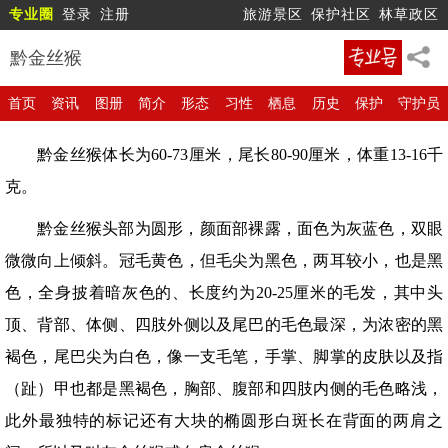
专业圈
登录
注册
旅游景区
保护社区
林草政区
黔金丝猴
首页
资讯
图册
简介
形态
习性
栖息
历史
保护
守护员
黔金丝猴体长为60-73厘米，尾长80-90厘米，体重13-16千
克。
黔金丝猴头部为圆形，颜面部裸露，面色为灰蓝色，双眼
微微向上倾斜。冠毛黄色，但毛尖为黑色，两耳较小，也是黑
色，全身披着暗灰色的、长度约为20-25厘米的毛发，其中头
顶、背部、体侧、四肢外侧以及尾巴的毛色最深，为浓密的黑
褐色，尾巴尖为白色，像一支毛笔，手掌、脚掌的皮肤以及指
（趾）甲也都是黑褐色，胸部、腹部和四肢内侧的毛色略浅，
此外最独特的标记还有大块的椭圆形白斑长在背面的两肩之