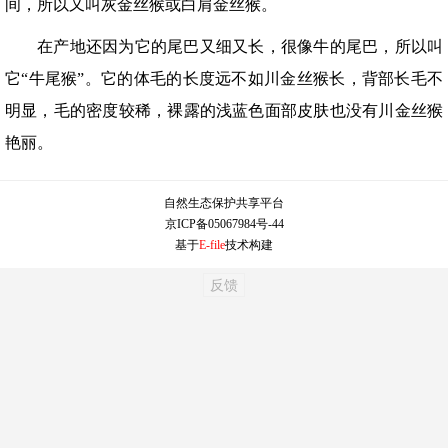
间，所以又叫灰金丝猴或白肩金丝猴。
在产地还因为它的尾巴又细又长，很像牛的尾巴，所以叫
它“牛尾猴”。它的体毛的长度远不如川金丝猴长，背部长毛不
明显，毛的密度较稀，裸露的浅蓝色面部皮肤也没有川金丝猴
艳丽。
自然生态保护共享平台
京ICP备05067984号-44
基于
E-file
技术构建
反馈