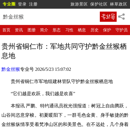
专业圈
登录
注册
旅游景区
保护社区
林草政区
黔金丝猴
首页
资讯
图册
简介
形态
习性
栖息
历史
保护
守护员
贵州省铜仁市：军地共同守护黔金丝猴栖
息地
黔金丝猴
专业号 2026/5/23 15:07:02
贵州省铜仁市军地组建林管队守护黔金丝猴栖息地
“它们越是欢跃，我们越是欢喜”
本报讯 严鹏、特约通讯员祝光强报道：树冠上自由腾跃，
山谷间恣意穿梭。初夏暖阳下，一群毛色金黄、身手敏捷的黔
金丝猴纵情享受着梵净山区的和美景色。在不远处，几个身着