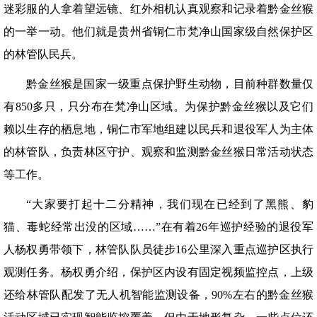
迷彩服的人拿着望远镜、红外相机认真观察和记录着黔金丝猴
的一举一动。他们就是贵州省铜仁市梵净山国家级自然保护区
的林管队民兵。
黔金丝猴是国家一级重点保护野生动物，目前种群数量仅
有850多只，只分布在梵净山区域。为保护黔金丝猴以及它们
赖以生存的栖息地，铜仁市军地组建以民兵和退役军人为主体
的林管队，负责林区守护、观察和监测黔金丝猴日常活动状态
等工作。
“大家要打起十二分精神，我们现在已经到了黑熊、豹
猫、毒蛇经常出没的区域……”在有着26年巡护经验的退役军
人杨权勇带领下，林管队队员徒步16公里深入重点巡护区执行
观测任务。杨权勇介绍，保护区内设有固定视频监控点，上级
还给林管队配发了无人机智能监测设备，90%左右的黔金丝猴